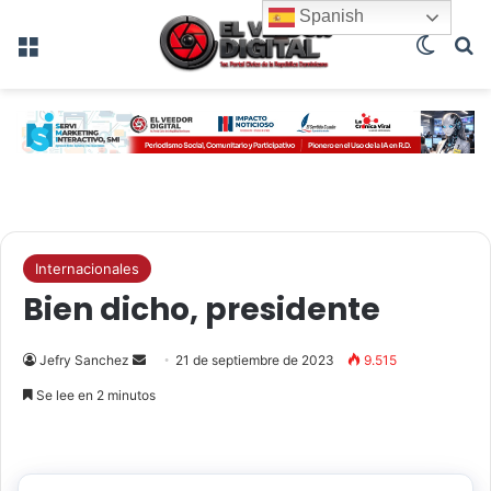
Spanish
Menú
Switch
B
Internacionales
Bien dicho, presidente
Send
Jefry Sanchez
21 de septiembre de 2023
9.515
an
Se lee en 2 minutos
email